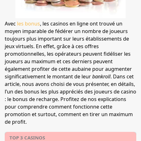
Avec
les bonus
, les casinos en ligne ont trouvé un
moyen imparable de fédérer un nombre de joueurs
toujours plus important sur leurs établissements de
jeux virtuels. En effet, grâce à ces offres
promotionnelles, les opérateurs peuvent fidéliser les
joueurs au maximum et ces derniers peuvent
également profiter de cette aubaine pour augmenter
significativement le montant de leur
bankroll
. Dans cet
article, nous avons choisi de vous présenter, en détails,
l’un des bonus les plus appréciés des joueurs de casino
: le bonus de recharge. Profitez de nos explications
pour comprendre comment fonctionne cette
promotion et surtout, comment en tirer un maximum
de profit.
TOP 3 CASINOS