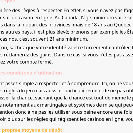
mière des règles à respecter. En effet, si vous n’avez pas l’â
r sur un casino en ligne. Au Canada, l’âge minimum varie selon
ns dans la plupart des provinces, mais de 18 ans au Québec,
ns autres pays, il est plus élevé; prenons par exemple les Ét
 casinos, c’est souvent 21 ans minimum.
çon, sachez que votre identité va être forcément contrôlée 
s réclamerez des gains. Dans ce cas, si vous n’êtes pas asse
rez votre compte fermé.
es conditions d’utilisation
int assez simple à respecter et à comprendre. Ici, on ne v
s règles du jeu mais aussi et particulièrement de ne pas uti
usser la chance, sachant que la chance est tout de même le 
se notamment aux martingales et systèmes de mise qui peuve
ention donc à ne pas les utiliser sous peine encore une fois 
ir plus sur les règles qui régissent les casinos en ligne, v
es propres moyens de dépôt