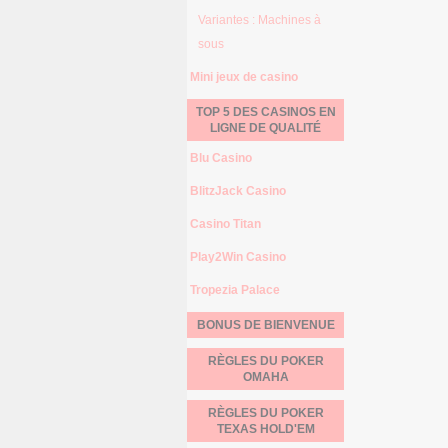
Variantes : Machines à
sous
Mini jeux de casino
TOP 5 DES CASINOS EN
LIGNE DE QUALITÉ
Blu Casino
BlitzJack Casino
Casino Titan
Play2Win Casino
Tropezia Palace
BONUS DE BIENVENUE
RÈGLES DU POKER
OMAHA
RÈGLES DU POKER
TEXAS HOLD'EM