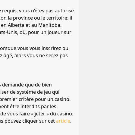
ge requis, vous n’êtes pas autorisé
 la province ou le territoire: il
 en Alberta et au Manitoba.
ats-Unis, où, pour un joueur sur
lorsque vous vous inscrirez ou
z âgé, alors vous ne serez pas
ous demande que de bien
liser de système de jeu qui
premier critère pour un casino.
nt être interdits par les
de vous faire « jeter » du casino.
ous pouvez cliquer sur cet
article
.