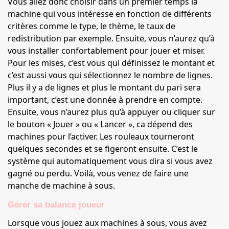
Vous allez donc choisir dans un premier temps la
machine qui vous intéresse en fonction de différents
critères comme le type, le thème, le taux de
redistribution par exemple. Ensuite, vous n’aurez qu’à
vous installer confortablement pour jouer et miser.
Pour les mises, c’est vous qui définissez le montant et
c’est aussi vous qui sélectionnez le nombre de lignes.
Plus il y a de lignes et plus le montant du pari sera
important, c’est une donnée à prendre en compte.
Ensuite, vous n’aurez plus qu’à appuyer ou cliquer sur
le bouton « Jouer » ou « Lancer », ca dépend des
machines pour l’activer. Les rouleaux tourneront
quelques secondes et se figeront ensuite. C’est le
système qui automatiquement vous dira si vous avez
gagné ou perdu. Voilà, vous venez de faire une
manche de machine à sous.
Gérer sa balance joueur
Lorsque vous jouez aux machines à sous, vous avez