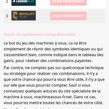
2
JOUER MAINTENANT
3
JOUER MAINTENANT
Facile et rapidement compréhensible
Le but du jeu des machines à sous, ca va être
simplement de réunir des symboles identiques ou qui
s’assemblent bien, comme indiqué dans le tableau des
gains, pour réaliser des combinaisons payantes.
Par contre, ne comptez pas sur quelconque technique
ou stratégie pour réaliser ces combinaisons, il n’y a
que votre chance qui pourra vous être utile, il n’y a que
sur elle que vous pourrez compter. Sauf si vous
connaissez quelques astuces du site spécialiste de la
machine à sous, machineasous-fr.net. Dans ce cas,
vous pourrez mettre toutes les chances de votre côté.