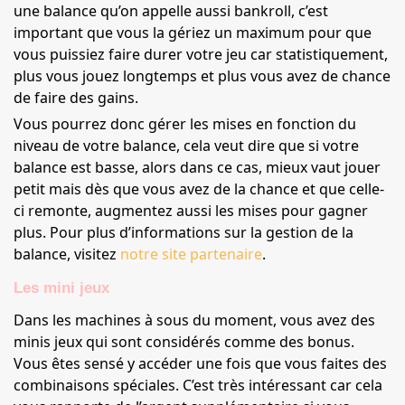
une balance qu’on appelle aussi bankroll, c’est
important que vous la gériez un maximum pour que
vous puissiez faire durer votre jeu car statistiquement,
plus vous jouez longtemps et plus vous avez de chance
de faire des gains.
Vous pourrez donc gérer les mises en fonction du
niveau de votre balance, cela veut dire que si votre
balance est basse, alors dans ce cas, mieux vaut jouer
petit mais dès que vous avez de la chance et que celle-
ci remonte, augmentez aussi les mises pour gagner
plus. Pour plus d’informations sur la gestion de la
balance, visitez
notre site partenaire
.
Les mini jeux
Dans les machines à sous du moment, vous avez des
minis jeux qui sont considérés comme des bonus.
Vous êtes sensé y accéder une fois que vous faites des
combinaisons spéciales. C’est très intéressant car cela