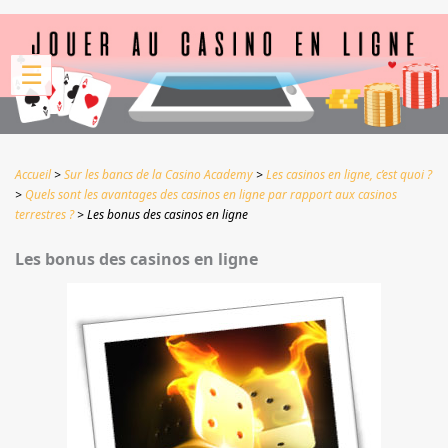
☰
Accueil
Sur les bancs de la Casino Academy
Les casinos en ligne, c’est quoi ?
Quels sont les avantages des casinos en ligne par rapport aux casinos
terrestres ?
Les bonus des casinos en ligne
Les bonus des casinos en ligne