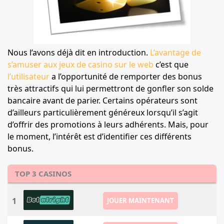
Nous l’avons déjà dit en introduction.
L’avantage de
s’amuser aux jeux de casino sur le web
c’est que
l’utilisateur
a l’opportunité de remporter des bonus
très attractifs qui lui permettront de gonfler son solde
bancaire avant de parier. Certains opérateurs sont
d’ailleurs particulièrement généreux lorsqu’il s’agit
d’offrir des promotions à leurs adhérents. Mais, pour
le moment, l’intérêt est d’identifier ces différents
bonus.
TOP 3 CASINOS
1
JOUER MAINTENANT