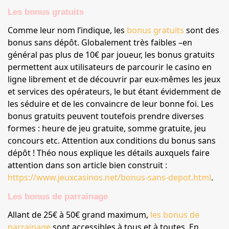
Les bonus gratuits
Comme leur nom l’indique, les
bonus gratuits
sont des
bonus sans dépôt. Globalement très faibles –en
général pas plus de 10€ par joueur, les bonus gratuits
permettent aux utilisateurs de parcourir le casino en
ligne librement et de découvrir par eux-mêmes les jeux
et services des opérateurs, le but étant évidemment de
les séduire et de les convaincre de leur bonne foi. Les
bonus gratuits peuvent toutefois prendre diverses
formes : heure de jeu gratuite, somme gratuite, jeu
concours etc. Attention aux conditions du bonus sans
dépôt ! Théo nous explique les détails auxquels faire
attention dans son article bien construit :
https://www.jeuxcasinos.net/bonus-sans-depot.html
.
Les bonus de parrainage
Allant de 25€ à 50€ grand maximum,
les bonus de
parrainage
sont accessibles à tous et à toutes. En