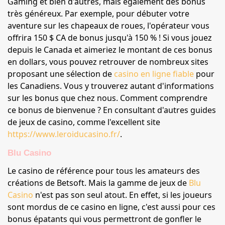
Gaming et bien d'autres, mais également des bonus
très généreux. Par exemple, pour débuter votre
aventure sur les chapeaux de roues, l'opérateur vous
offrira 150 $ CA de bonus jusqu'à 150 % ! Si vous jouez
depuis le Canada et aimeriez le montant de ces bonus
en dollars, vous pouvez retrouver de nombreux sites
proposant une sélection de
casino en ligne fiable
pour
les Canadiens. Vous y trouverez autant d'informations
sur les bonus que chez nous. Comment comprendre
ce bonus de bienvenue ? En consultant d'autres guides
de jeux de casino, comme l'excellent site
https://www.leroiducasino.fr/
.
Blu Casino
Le casino de référence pour tous les amateurs des
créations de Betsoft. Mais la gamme de jeux de
Blu
Casino
n'est pas son seul atout. En effet, si les joueurs
sont mordus de ce casino en ligne, c'est aussi pour ces
bonus épatants qui vous permettront de gonfler le