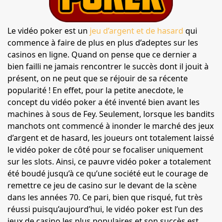
Le vidéo poker est un
jeu d’argent et de hasard
qui
commence à faire de plus en plus d’adeptes sur les
casinos en ligne. Quand on pense que ce dernier a
bien failli ne jamais rencontrer le succès dont il jouit à
présent, on ne peut que se réjouir de sa récente
popularité ! En effet, pour la petite anecdote, le
concept du vidéo poker a été inventé bien avant les
machines à sous de Fey. Seulement, lorsque les bandits
manchots ont commencé à inonder le marché des jeux
d’argent et de hasard, les joueurs ont totalement laissé
le vidéo poker de côté pour se focaliser uniquement
sur les slots. Ainsi, ce pauvre vidéo poker a totalement
été boudé jusqu’à ce qu’une société eut le courage de
remettre ce jeu de casino sur le devant de la scène
dans les années 70. Ce pari, bien que risqué, fut très
réussi puisqu’aujourd’hui, le vidéo poker est l’un des
jeux de casino les plus populaires et son succès est