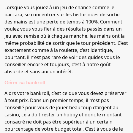
Lorsque vous jouez à un jeu de chance comme le
baccara, se concentrer sur les historiques de sortie
des mains est une perte de temps à 100%. Comment
voulez vous vous fier à des résultats passés dans un
jeu avec remise où à chaque manche, les mains ont la
même probabilité de sortir que le tour précédent. C’est
exactement comme à la roulette, c’est identique,
pourtant, il n’est pas rare de voir des guides vous le
conseiller encore et toujours, c’est à notre goût
absurde et sans aucun intérêt.
Gérer sa bankroll
Alors votre bankroll, c’est ce que vous devez préserver
à tout prix. Dans un premier temps, il n’est pas
conseillé pour vous de jouer beaucoup d’argent au
casino, cela doit rester un hobby et donc le montant
consacré ne doit pas être supérieur à un certain
pourcentage de votre budget total. C’est à vous de le