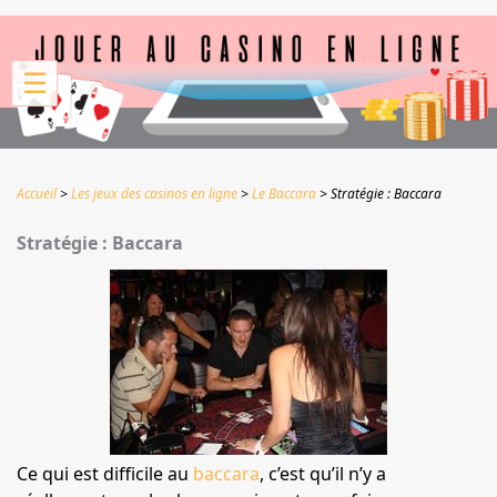
☰
Accueil
Les jeux des casinos en ligne
Le Baccara
Stratégie : Baccara
Stratégie : Baccara
Ce qui est difficile au
baccara
, c’est qu’il n’y a